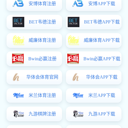
哈弗茨的回撤拿球虽能制造局部人数优势，却难以穿
透法国队由坎特与楚阿梅尼构筑的钢铁屏障。法国队
的第二个进球来得正是时候：一次教科书般的快速反
击，特奥·埃尔南德斯从左路送出精准传中，中路的
科洛·穆阿尼高高跃起，一记势大力沉的头球攻破了
诺伊尔的十指关。这个进球彻底摧毁了德国队扳平比
分的希望，也让看台上的法国球迷陷入了疯狂的海
洋。
下半场比赛，法国队踢得更加游刃有余。他们没有盲
目压上，而是利用出色的个人能力进行控制与消耗。
姆巴佩在反击中的威胁让德国队的边后卫不敢轻易前
插，而格列兹曼在中场的穿针引线则完美串联起了攻
防两端。比赛的悬念在最后时刻彻底终结：替补登场
的登贝莱在右路如法炮制，内切后兜射远角，皮球擦