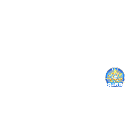
2026-07-25
挪威与塞内加尔小组赛防线身后空间控制
在世界杯的宏大叙事中，小组赛的每一场较量都像
是一盘精心布局的棋...
2026-07-25