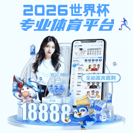
Home
About
App
体育快讯
阵型史
足球邮票
登录
格瓦迪奥尔破门被吹切尔西
争议升级球迷沸腾
2026-06-25 16:47
世界杯的赛场上，激情与争议往往只在一线之间。当
格瓦迪奥尔的头球破门被主裁判果断吹罚无效时，切
尔西球迷的怒火瞬间点燃了整个社交网络。这不仅是
一次判罚的争议，更是一场关于足球规则、VAR技术
以及比赛公正性的激烈讨论。在世界杯小组赛的关键