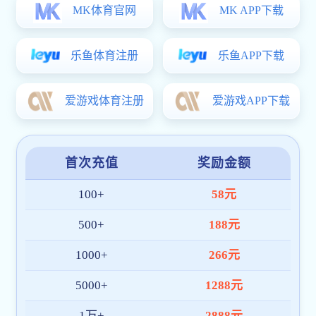
刺的复合模式。这种变化让他更难被盯防，也让他与
队友的配合更加多元。阿尔瓦雷斯则在劳塔罗的竞争
压力下开发出支点作用，他的背身拿球和分球能力大
幅提升，这让他在国家队中获得了更多战术倾斜。两
人共同点在于都拥有顶级的终结效率，并且在关键时
刻保持着冷静的判断力。这种特质，恰恰是大赛中最
稀缺、最决定性的品质。
欧洲杯的精彩之处永远在于变数和反抗。当哈兰德在
挪威队内扮演绝对核心，阿尔瓦雷斯在阿根廷阵中承
担战术支点，两股力量的汇合预示着一个新时代的到
来。国际足坛的格局正经历代际更替，梅罗时代的余
晖尚未散尽，但新势力已经迫不及待地想要接管舞
台。挪威队的历史性突破、阿根廷队的卫冕雄心，都