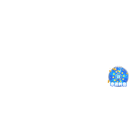
2026-07-25
挪威与塞内加尔小组赛防线身后空间控制
在世界杯的宏大叙事中，小组赛的每一场较量都像
是一盘精心布局的棋...
2026-07-25