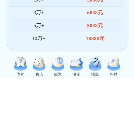
项数据，是否真的能完全反映一支球队的统治力？至
少在这一场比赛中，答案并非绝然肯定。克罗地亚人
花费了巨大的精力在中后场进行倒脚，却因为巴拿马
密不透风的大巴阵而时常感到“有力使不出”。他们需
要耗费更多的耐心才能寻觅到一丝空隙，而这种耐心
又往往伴随着被对手抢断后打反击的风险。这一场比
赛中看似悬殊的世界杯传控比例，实际上暴露出顶级
传控球队在面对密集防守时的普遍困境——如何将空
有控球的“数据优势”化为刺穿防线的“实际战果”？
当终场哨声吹响，克罗地亚队虽然凭借着整体的实力
优势与某一瞬间的灵光乍现取得了胜利，但巴拿马队
在极其被动的局面下所展现出的顽强，无疑赢得了中
立球迷的掌声。这场对决给后来者留下了深刻的启