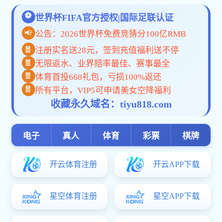
人窒息的传控比例——它像一把无形的尺子，丈量着
两支球队截然不同的足球哲学。今天，我们不谈风花
雪月，只以世界杯传控比例为核心线索，深入解剖这
场看似悬殊、实则充满戏剧性的遭遇战。
克罗地亚队，这个从战火中走出的东欧足球强国，一
直以来都以中场“大脑”莫德里奇为核心，构建起一套
行云流水的传导体系。他们的比赛风格宛如一首沉稳
的古典乐章：不急不躁，通过精准的短传和前场的小
范围渗透，逐步蚕食对手的防守空间。在与巴拿马的
这场世界杯小组赛中，克罗地亚队的传控比例高得令
人咋舌，数据层面近乎达到了七成以上的控球率。这
种压倒性的优势，并非单纯的“为了传球而传球”，而
是一种精心设计的战略武器。他们深知，在高强度的
世界杯赛场上，让皮球在己方脚下多停留一秒，就意