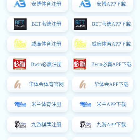
味着对手的体能和心理都要承受更高强度的煎熬。因
此，当镜头扫过克罗地亚队的每一次横传与回敲时，
其背后隐藏的正是对世界杯传控比例的极致运用，试
图通过节奏的控制来消磨巴拿马人的战斗意志。
反观巴拿马队，作为世界杯舞台上的“新面孔”，他们
并没有中北美及加勒比海地区传统劲旅那般华丽的技
术。但这支球队拥有一种与生俱来的硬朗与韧性。面
对克罗地亚人那令人眼花缭乱的传球网，巴拿马队采
取了极为务实的态度：收缩防线、放弃中场的无效控
球，转而专注于防守反击和肉体对抗。他们在世界杯
传控比例这项数据上自然处于绝对下风，甚至一度跌
破了三成的红线。然而，这种极低的控球率并未让他
们陷入慌乱。巴拿马球员们用不惜体力的奔跑和凶狠