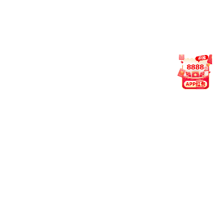
库拉索与厄瓜多尔小组赛反越位执行能否
在世界杯的炽热舞台，每一粒进球背后都暗藏复杂
的战术博弈。当库拉...
2026-07-25
巴洛贡在美国与巴拉圭一战中高速带球决