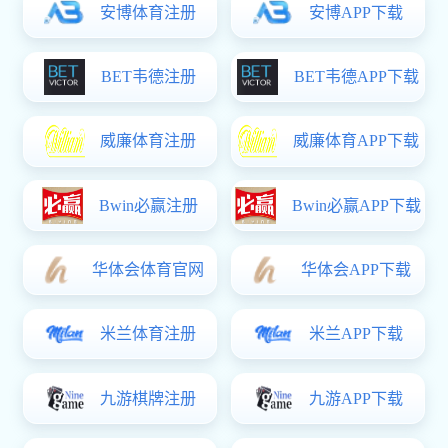
惜用频繁的战术犯规来延缓对手的推进速度，用身体
的接触来弥补技术与经验上的不足。
深入分析这些犯规数据，我们能够清晰地看到两支球
队在战术执行上的巨大差异。克罗地亚的犯规多集中
在中前场，类似于高位逼抢失败后的战术阻拦，意图
在于迅速反抢或在失去球权后不让对手打出快速反
击。据统计，格子军团在中前场的犯规占比高达
70%，这是一种极具侵略性的防守姿态。而巴拿马的
犯规则更多发生在后场，尤其是边路与肋部，他们深
知克罗地亚球员在小范围内的传导能力，因此不惜采
用人海战术与肉搏式防守来破坏对手的进攻节奏。巴
拿马的22次犯规中，有超过15次是在己方半场，直
观地展现了他们“摆大巴”但绝不“软防守”的态度。这