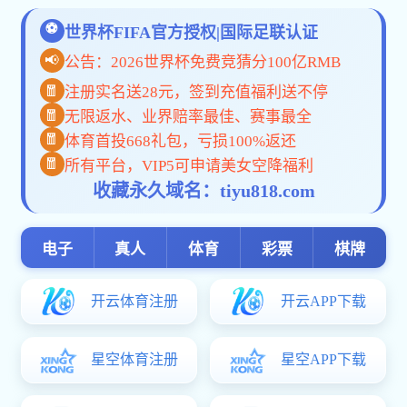
甸的犯规数据，却像一本无声的日记，记录下了这场
比赛中每一寸草皮的争夺。今天，我们不谈华丽的技
术，只聚焦于那些被打断的进攻、被放倒的球星，以
及两队截然不同的防守哲学。
翻开这场比赛的犯规数据统计，呈现在眼前的是一幅
冰与火的碰撞。克罗地亚，这支以技术流著称的欧洲
劲旅，全场贡献了15次犯规，这个数字在强调控制
与传导的格子军团身上并不常见，反映出比赛的激烈
程度远超预期。格子军团的中场大师莫德里奇多次被
针对性地侵犯，巴拿马球员深知，切断中场枢纽是阻
挡这支世界杯亚军球队最直接有效的方式。与此同
时，巴拿马的犯规次数则来到了惊人的22次，几乎
是克罗地亚的1.5倍。这组犯规数据背后，是巴拿马
人钢铁意志与对手技术优势之间的殊死博弈，他们不