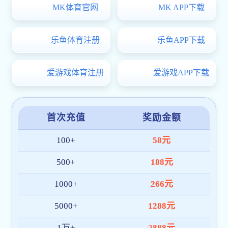
赛后，这场“勒沃库森拜仁”对决迅速成为各大体育论
坛和社交媒体的热门话题。有球迷惊叹：“这简直是
欧冠版的‘伯尔尼奇迹’，勒沃库森用钢铁意志证明了
足球没有绝对的强弱。”也有拜仁支持者无奈表示：
“拜仁在欧冠淘汰赛的魔咒还在继续，客场总能让对
手完成看似不可能的绝杀。”不少专业评论员也指
出，勒沃库森这场胜利绝非偶然。球队主帅阿隆索在
战术布置上极为成功，他让球队放弃了控球权，专注
反击效率，最终用最经济的方式拿下胜利。这种战术
执行力，正是勒沃库森能在欧冠舞台上创造奇迹的根
基。
从技术统计来看，拜仁在射门次数上以23比7遥遥领
先，控球率也达到71%，但足球比赛从来不看数据，