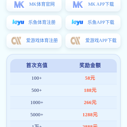
大，覆盖了中场与左路，甚至在一次反击中完成了一
脚颇具威胁的远射。数据不能说明全部，但那一瞬间
的闪转腾挪，预示着那名曾经在德甲大杀四方的天
才，已经在精神层面完全康复。媒体在赛后纷纷讨
论，维尔茨的世界杯状态正在以肉眼可见的速度回
升，这种回升更多体现在信心和位置的适应上。
到了决定生死的最后一轮小组赛对阵哥斯达黎加，维
尔茨终于迎来了属于自己的高光时刻。这场比赛对于
德国队来说是悬崖边的决斗，不胜就意味着回家。弗
利克做出了一个极具魄力的决定：让维尔茨首发出
场。他没有辜负这份信任。开场仅仅几分钟，维尔茨
就如同上满弦的发条，在禁区外连续完成两脚高质量
的射门。他在中前场的串联已经成为德国队进攻流畅
运转的润滑剂。更重要的是，他的跑位灵动异常，不