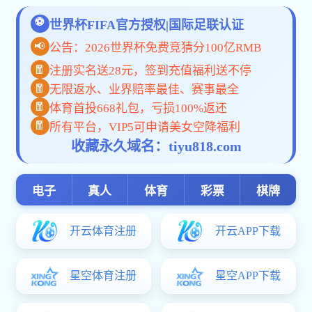
维尔茨的世界杯状态正经历着从谨慎到狂放的蜕变。
这不仅关乎他个人的职业生涯，更影响着日耳曼战车
在卡塔尔的命运。本文将深度剖析维尔茨在世界杯小
组赛中的状态恢复情况，看看这位勒沃库森妖星如何
一步步找回属于自己的节奏。
赛季初的沉重打击几乎让维尔茨无法参赛。他在德甲
联赛中遭遇了十字韧带撕裂的重伤，这种伤病对于任
何运动员来说都是毁灭性的，尤其是对于如此年轻的
球员。康复过程漫长而痛苦，伴随的不仅是身体的疼
痛，更是心理上的巨大考验当德国队主教练汉斯-弗
利克在最终名单中力排众议，将维尔茨招入世界杯阵
容时，外界对此充满了质疑。许多人担心，一个刚刚
伤愈的球员，即便有着顶级的控球天赋，也很难在高
强度的世界杯小组赛中展现出硬核实力。小组赛首轮