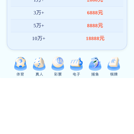
再局限于边路，而是时常内切到中路与穆西亚拉、格
纳布里形成小三角配合。
在最关键的时刻，维尔茨展示了他作为顶级球员的嗅
觉。虽然那粒打破僵局的进球是由队友格纳布里完
成，但正是维尔茨在边路极具压迫性的前插，拉开了
哥斯达黎加的整条防线，从而为中路创造了无人盯防
的射门空当。随后的比赛中，他更是积极回防，参与
反抢，甚至有一次飞铲破坏对手反击。尽管最终德国
队因为净胜球劣势遗憾出局，但维尔茨在这场生死战
中的表现堪称完美。他的传球成功率高达90%，且创
造了三次绝佳机会。从替补席上的观望者，到生死战
中的绝对核心，维尔茨的世界杯状态恢复情况可以用
奇迹来形容。这不仅仅是身体机能的回归，更是心态