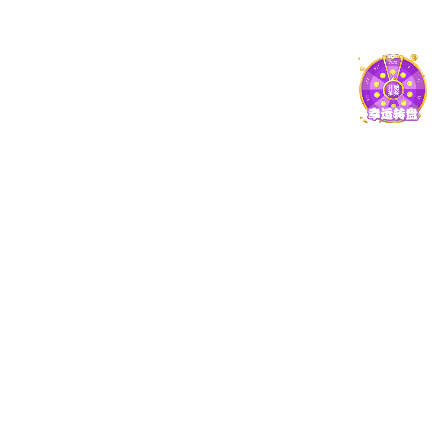
埃及迎战伊朗时由守转攻第一选择能否帮
当埃及队在世界杯赛场上遭遇伊朗队这种以铁血防
守和快速反击著称...
2026-07-25
挪威与塞内加尔小组赛防线身后空间控制