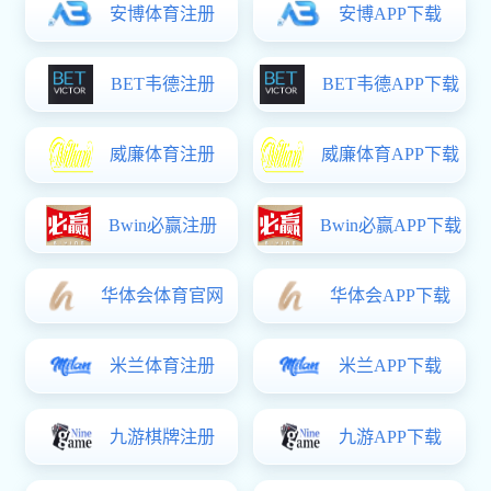
进行“克罗地亚vs英格兰赛前盘口分析”时，我们更需
要关注的是后续水位变动：赛前12小时内，英格兰
一方的水位持续下滑至1.80低位，而克罗地亚一侧则
从1.90缓慢攀升至2.05。这种典型的“诱上盘”手法，
实则暗示机构对英格兰常规时间取胜信心不足——高
回报率往往伴随着高风险，当受注方热度集中在强队
时，低水位反而不利于庄家控制赔付风险。
从技战术模型反推盘口逻辑，英格兰的优势被市场过
度放大了。那些赛前“盘口分析”中常被忽略的细节，
恰恰是决定赛果的关键。克罗地亚的中场铁三角——
莫德里奇、拉基蒂奇与布罗佐维奇——在淘汰赛阶段
每场跑动距离均超过12公里，这种近乎残酷的跑动
能力，使得他们在盘口赔率中被严重低估。反观英格