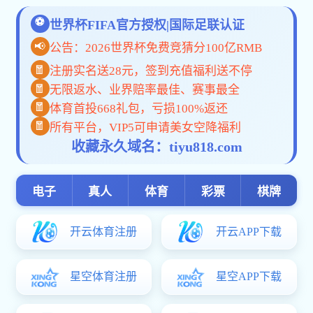
仅能重温那场激战的战术博弈，更能透过冰冷的赔率
数字，触摸到足球世界中最真实的温度。本文不以事
后诸葛亮的视角评判胜负，而是回溯赛前那场无声的
“心理战争”，揭秘博彩市场如何通过数字语言，预测
这场注定载入史册的较量。
赛前，欧洲主流公司为这场半决赛开出的初始盘口呈
现出微妙的失衡。英格兰作为初生牛犊的“三狮军
团”，被给予平手/半球（-0.25）的让球优势，对应亚
盘水位维持在1.85-1.90的中低水区间。这个盘口设
定本身就暗藏玄机：英格兰固然拥有更年轻的阵容与
更快的推进速度，但克罗地亚作为连续三场淘汰赛鏖
战120分钟却依旧屹立不倒的“格子军团”，其精神属
性与中场控制力不容小觑。市场用平半盘而非半球
盘，本质上是对克罗地亚抗压能力的一种敬畏。深入