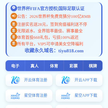
延伸阅读
埃斯图皮尼安迎战库拉索中卫协防速度能
在世界杯的璀璨舞台上，每一场对决都是战术与天
赋的激烈碰撞。当埃...
2026-07-25