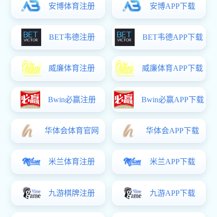
库拉索与厄瓜多尔小组赛反越位执行能否
在世界杯的炽热舞台，每一粒进球背后都暗藏复杂
的战术博弈。当库拉...
2026-07-25