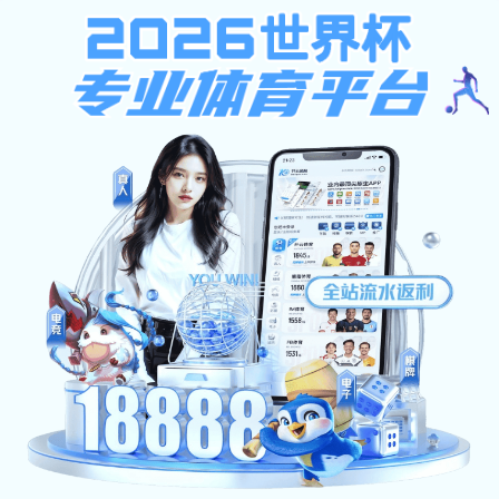
Home
About
App
体育快讯
阵型史
足球邮票
登录
体育快讯资讯 #37194
2026-07-16 00:50
[!--newstext--]
上一篇：
2026世界杯瑞典突尼斯赛前盘口预
下一篇：
下一篇：很抱歉没有了