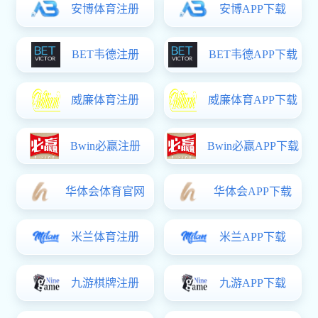
更是捍卫俱乐部尊严与青训荣耀的试金石。球队目前
在欧联杯小组赛中表现稳定，但面对宿敌，每一名球
员都明白，只有胜利才能在这一场欧联杯阿贾克斯埃
因霍温主场巅峰对决中站稳脚跟。
转观埃因霍温，这支同样流淌着荷兰攻势足球血液的
劲旅，本赛季在欧联杯的征途中同样不甘示弱。埃因
霍温的客场作战能力一向出色，他们擅长利用边路速
度优势撕开对手防线，中场的创造性球员更是具备一
击致命的传球视野。在飞利浦大球场与阿姆斯特丹竞
技场的长期对抗中，埃因霍温积累了丰富的硬仗经
验。面对阿贾克斯充满活力的青年军，埃因霍温展现
出的成熟与冷静是他们的最大武器。球队核心球员本
赛季状态火热，无论是在联赛还是在欧联杯赛场，他