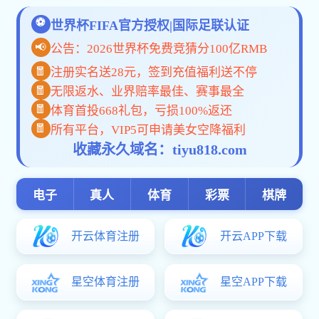
极意志力的极限挑战。当终场哨声响起，比分牌上闪
烁着客队本菲卡的名字，那记来自加时赛的绝杀，不
仅让红色球衣的拥趸陷入疯狂，更让整个球场见证了
何为“客场封神”。这篇文章将带你回到那个激动人心
的夜晚，深度解析这场欧联杯经典战役的每一个细
节。
比赛伊始，主场作战的布拉加展现出了极强的控制
欲。他们的进攻如同潮水般一波接一波，试图利用主
场优势早早确立领先。上半场，布拉加的中场指挥官
频频送出威胁直塞，前锋线则利用速度不断冲击本菲
卡的防线。反观客队本菲卡，他们似乎有些慢热，在
面对主队凶狠的高位逼抢时，一度显得手忙脚乱。压
力之下，本菲卡的门将成了最忙碌的人，他贡献了数
次关键扑救，力保球门不失。然而，足球比赛往往就