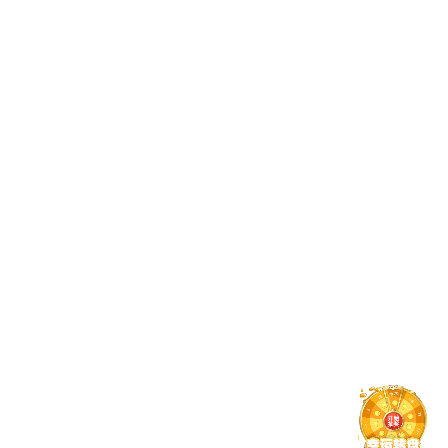
延伸阅读
埃及迎战伊朗时由守转攻第一选择能否帮
当埃及队在世界杯赛场上遭遇伊朗队这种以铁血防
守和快速反击著称...
2026-07-25