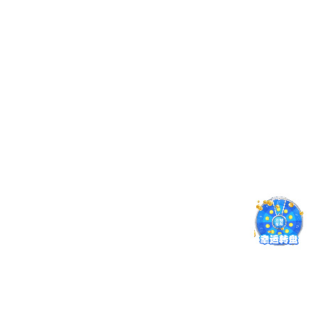
埃及迎战伊朗时由守转攻第一选择能否帮
当埃及队在世界杯赛场上遭遇伊朗队这种以铁血防
守和快速反击著称...
2026-07-25
挪威与塞内加尔小组赛防线身后空间控制
在世界杯的宏大叙事中，小组赛的每一场较量都像