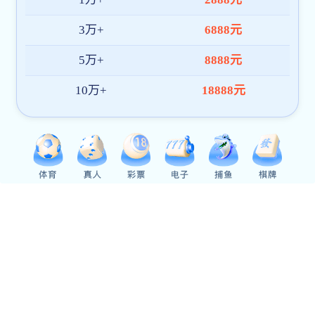
当然，英格兰的胜利逻辑同样清晰。索斯盖特麾下的
球队战术纪律严明，且拥有改变战局的替补球员。一
旦比赛进入下半场，克罗地亚老将们体能下降，英格
兰的边路突击与定位球战术将大放异彩。此时，赛前
盘口指南中的“下半场大球”或“英格兰先进球”或许是
最具操作性的切入点。我们需要辩证地看待这些可能
性：是克罗地亚的经验能顶住上半场的冲击，还是英
格兰的板凳深度在终场前收割比赛？
综合这份赛前盘口指南的深度剖析，我们可以勾画出
一个相对清晰的比赛蓝图。它不会是一场酣畅淋漓的
对攻大戏，而更像是一盘精密的国际象棋。两队都会
极度谨慎，力求避免在开局失误。因此，对于寻求娱
乐的普通球迷而言，享受比赛本身的技术与意志碰