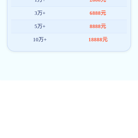
破百万阅读量。利雅得胜利当地电视台反复播放这粒
进球的慢镜头：从传球路线到跑位时机，再到射门角
度，每一个细节都被球迷津津乐道。有评论员感慨：
“黄喜灿的这脚抢射，堪称亚洲杯史上的经典一幕。
它告诉所有人，足球不只有爆点和明星，还有那些在
角落里默默奔跑的战士。”
这场比赛的胜利，也让韩国队士气大振。在赛后的更
衣室采访中，孙兴慜特意提到黄喜灿：“他是我见过
最勤奋的球员之一，他配得上这样的时刻。”而黄喜
灿本人则低调地表示：“我只是做了我应该做的事，
球队的胜利比任何个人荣誉都重要。”这种谦逊的态
度，反而让更多人记住了他的名字。在亚洲足坛，黄
喜灿正在从一名优秀球员，向一名传奇英雄蜕变。