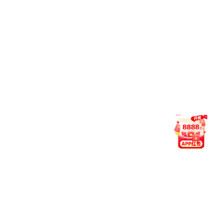
在世界杯的璀璨舞台上，每一场对决都是战术与天
赋的激烈碰撞。当埃...
2026-07-25
库拉索与厄瓜多尔小组赛反越位执行能否
在世界杯的炽热舞台，每一粒进球背后都暗藏复杂
的战术博弈。当库拉...
2026-07-25