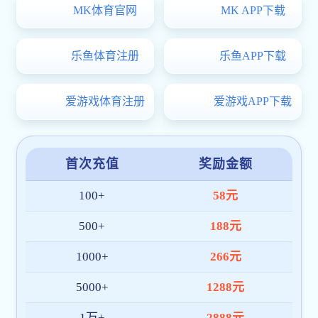
员的声音几乎沙哑：“黄喜灿门前抢射！这是奇迹
吗？不，这是意志力的胜利！”
从战术层面看，这粒进球堪称教科书式的快速反击。
韩国队从后场发起进攻时，黄喜灿通过灵巧的跑位，
撕开了沙特队三中卫体系中的漏洞。他的启动时机恰
到好处，如同猎豹般精准。更重要的是，他在门前的
冷静与果敢，打破了沙特门将的预期。这种门前嗅
觉，正是黄喜灿多年俱乐部生涯积累的财富。数据显
示，黄喜灿在英超的几个赛季中，有超过40%的进球
是在比赛最后20分钟打入的，这足以证明他拥有“大
心脏”的特质。
赛后，这粒进球迅速席卷全球体育媒体。社交媒体
上，关于“黄喜灿门前抢射”的话题在短短十分钟内突