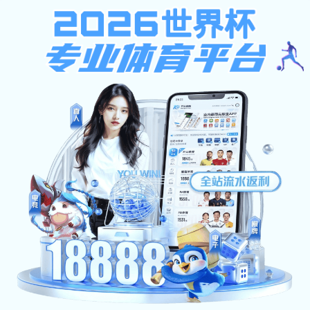
Home
About
App
体育快讯
阵型史
足球邮票
登录
普利西奇百场里程碑献神技
领跑美国队
2026-06-21 18:24
前言当一名球员迎来国家队百场里程碑时，书写故事
的笔触通常带有历史的厚重感。但对于克里斯蒂安·
普利西奇来说，这位美国队长在2024年世界杯预选
赛关键战中的表现，不仅没有让这一时刻沦为单纯的
数据累积，反而以一种极具个人风格的方式，为这场