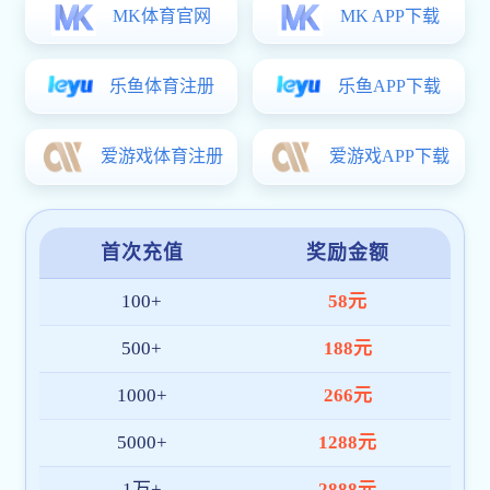
从更宏观的视角来看，普利西奇如今的表现已然将美
国队提升到了一个新的层次。在过往的世界大赛中，
他们往往会在关键时刻陷入缺乏爆破点的困境。而如
今，当比赛陷入僵局，队友们可以安心地将球交到这
位队长脚下。普利西奇的存在解放了球队的进攻思
想，他既能通过个人能力撕开缺口，又能为身旁的威
斯顿·麦肯尼或蒂姆·维阿创造出更宽阔的进攻空间。
在国家队百场这一具有标志性的时间节点上，他完美
地将个人荣誉与团队胜利结合在了一起，他那次进球
的每一个瞬间，都在向球迷和对手传递一个信号：普
利西奇已经做好了扛起这支队伍的充分准备。
对于正在备战下一次大赛的美国队来说，普利西奇保
持了极为出色的竞技状态，这也为球队的战术体系提