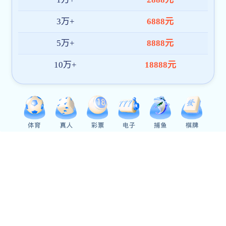
供了巨大的价值。他的灵活跑位和坚决的进攻意图，
使得对手的防线始终无法保持放松。在赛后采访中，
主教练高度评价了这位队长在比赛中所展现出的领袖
气质，认为他将全队紧密地团结在一起。这种在困境
中破局的硬实力，正是这支年轻美国队最需要的核心
品质。
综上所述，克里斯蒂安·普利西奇在国家队百场里程
碑之夜贡献的表现，已远非一场普通的胜利。他不仅
完成了一次技惊四座的个人表演，更是在重压下展示
了什么是真正的核心领跑者。这粒进球和他整场的高
效发挥，再次确认了一个事实：当普利西奇在场上
时，美国队的进攻就会拥有无限的战术可能。随着世
界杯脚步临近，拥有这样一个处于巅峰状态的普利西
奇，无疑是整支美国队最坚实的底气。