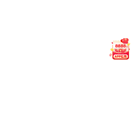
库拉索与厄瓜多尔小组赛反越位执行能否
在世界杯的炽热舞台，每一粒进球背后都暗藏复杂
的战术博弈。当库拉...
2026-07-25