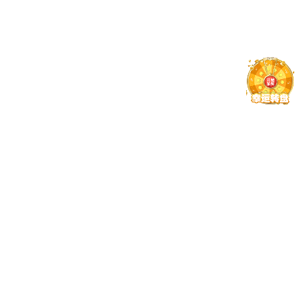
在世界杯的宏大叙事中，小组赛的每一场较量都像
是一盘精心布局的棋...
2026-07-25
2026世界杯曹圭成对捷克前瞻
当时间的指针拨向2026年，美加墨世界杯的绿茵战
火即将燃至最炽热的...
2026-07-25