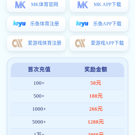
队友间近乎默契的配合。当收官战的哨声吹响，海港
以3:1锁定胜局，球员们相拥而泣，那一刻的荣耀是
汗水与泪水交织的结晶。
当然，这场比赛的精彩远不止于罗伊斯的个人神迹。
上海海港的中场调度同样令人拍案叫绝。队长奥斯卡
在中圈附近的拿球转圜，犹如乐队的指挥者，几次手
术刀般的直塞撕开对手防线，为锋线创造出破门良
机。而在后防线上，老将张琳芃多次关键解围与精准
拦截，成为球队守住胜果的定海神针。整支球队在关
键时刻展现出的纪律性与凝聚力，让观者无不动容。
足球从来不是一个人的运动，而罗伊斯的零角度破
门，恰恰是所有队友为其输送炮弹的最终结晶。这种
团队与个人的高度统一，正是上海海港当之无愧捧起
冠军奖杯的根本原因。