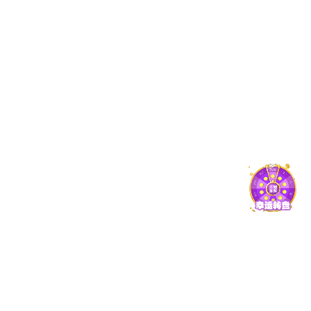
2026-07-25
挪威与塞内加尔小组赛防线身后空间控制
在世界杯的宏大叙事中，小组赛的每一场较量都像
是一盘精心布局的棋...
2026-07-25