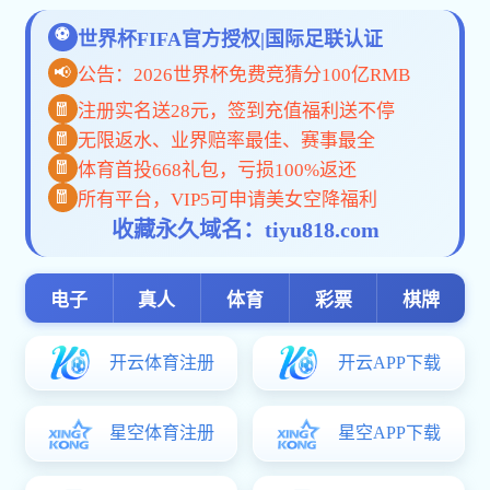
燃，球迷的呐喊与欢呼汇成一曲胜利的赞歌。本文将
带您重温那惊心动魄的瞬间，深度解读这场比赛背后
的战术智慧与情感激荡，让每一位读者都能感受到职
业足球的纯粹魅力与无尽张力。
那是一个注定载入史册的夜晚，上海海港坐镇主场迎
战劲敌。比赛的节奏从一开始便如烈火烹油，双方在
中场展开激烈绞杀。海港队凭借主场之利，试图用高
压逼抢撕开对手防线，而客队则以铁桶阵排兵布阵，
意图拖垮主队的锐气。然而，足球的戏剧性往往在猝
不及防间降临。上半场第32分钟，海港获得右侧角
球机会，皮球划过一道抛物线飞向后点。就在众人以
为将是一次常规争顶时，罗伊斯的反应堪称神来之笔
——他背对球门，迎着落下的皮球，用一记凌空卧射
将球踢向死角。门将甚至来不及做出扑救动作，皮球