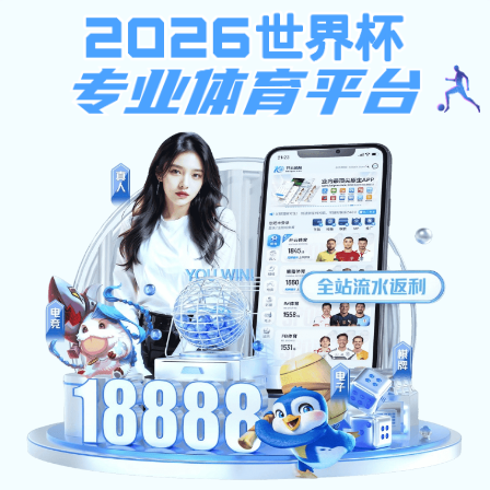
Home
About
App
体育快讯
阵型史
足球邮票
登录
收官战罗伊斯零角度破门上
海海港高燃回看
2026-06-21 19:08
在足球的世界里，有些瞬间足以凝固时间，成为记忆
长河中的惊涛骇浪。而罗伊斯那记零角度破门，便是
这样一颗璀璨的流星，划过2023赛季中超联赛的天
际，留下了一道令人窒息的弧光。当上海海港以这场
高燃收官战锁定冠军宝座时，整个体育场仿佛被点