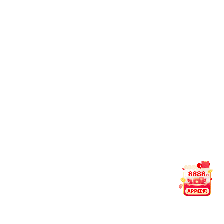
埃斯图皮尼安迎战库拉索中卫协防速度能
在世界杯的璀璨舞台上，每一场对决都是战术与天
赋的激烈碰撞。当埃...
2026-07-25