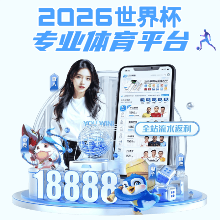
Home
About
App
体育快讯
阵型史
足球邮票
登录
2026世界杯刚果金vs乌兹别
克斯坦主帅布阵
2026-07-07 00:42
2026年世界杯的绿茵舞台上，一场看似冷门却暗藏
玄机的对决即将上演。刚果金与乌兹别克斯坦，两支
在世界足坛并非传统豪强的队伍，却因各自主帅的战
术布阵而成为媒体焦点。当非洲大地的狂野力量遭遇
中亚草原的坚韧智慧，这场比赛注定不仅仅是胜负的