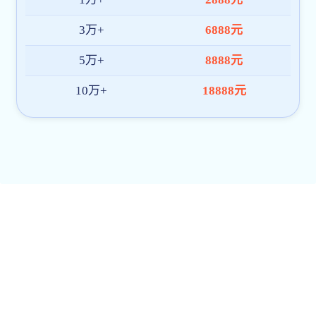
得注意的是，在世界杯这样的最高级别舞台上，体能
分配和替补球员的灵活使用往往能决定最终胜负。刚
果金主帅是否会在下半场中段换上速度型边锋，在对
手体能下降时发动致命一击？乌兹别克斯坦主帅又是
否会在比赛最后二十分钟换上冲击型前锋，用身高优
势打开局面？这些悬念让2026世界杯刚果金vs乌兹
别克斯坦这场较量充满了无限可能性。
纵观本场比赛的战术博弈，刚果金赢球的关键在于能
否在前60分钟建立进球优势，而乌兹别克斯坦则需
要依赖其坚不可摧的防守体系撑过对手的三板斧。无
论最终结果如何，两位主帅的布阵艺术都将成为世界
杯历史中值得研究的经典案例。当刚果金的狂野激情
与乌兹别克斯坦的钢铁纪律交织在一起，我们看到的