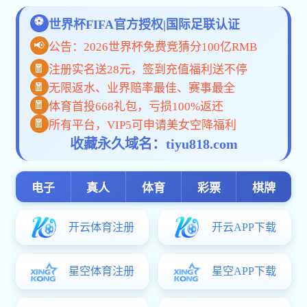
较量，更是足球哲学的一次碰撞。本文将深入剖析双
方主帅在2026世界杯刚果金vs乌兹别克斯坦这一关
键战役中的排兵布阵，揭示那些可能改变战局的细
节，带您提前领略这场战术博弈的震撼魅力。
刚果金主帅，这位来自法国足球学院的战术大师，有
着令人难以捉摸的执教风格。他深知麾下球员的天赋
禀赋——速度、爆发力、个人盘带能力都是非洲球员
的天然优势，但纪律性和战术执行力却常被诟病。针
对2026世界杯刚果金vs乌兹别克斯坦的这场硬仗，
他极有可能祭出一套4-3-3的攻击阵型，意图用边路
的闪电突破撕开中亚防线。前场三叉戟中，效力于欧
洲五大联赛的锋线尖刀将被赋予极高的自由度，他们
可以在对手半场肆意穿插跑位，利用刚果金球员特有
的身体柔韧性完成高难度射门。然而，这套布阵的背