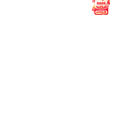
库拉索与厄瓜多尔小组赛反越位执行能否
在世界杯的炽热舞台，每一粒进球背后都暗藏复杂
的战术博弈。当库拉...
2026-07-25