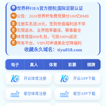
尔的夜空下碰撞出怎样的火花？所有人都在等待一个
答案：被誉为“边路利刃”的拉菲尼亚，究竟能否以其
独步天下的内切绝技，刺穿摩洛哥那堪比铜墙铁壁的
肋部防线，为巴西队叩开那扇通往胜利的大门？这不
仅是一次个人能力的展示，更是一场关于空间、预判
与执行力的战术博弈。
摩洛哥队在本届世界杯上展现出的防守韧性令人惊
叹。他们的防线并非简单的人海战术，而是一套极具
现代足球理念的防守体系。观察他们此前战胜西班
牙、葡萄牙的比赛，你会发现，摩洛哥队的防守核心
在于极其紧凑的阵型移动。当对手在边路持球时，他
们并不会盲目扑抢，而是会迅速形成局部区域的防守
包围圈。特别是肋部地带——即边后卫与中后卫之间
的结合部，是摩洛哥队防守布置的重中之重。他们通