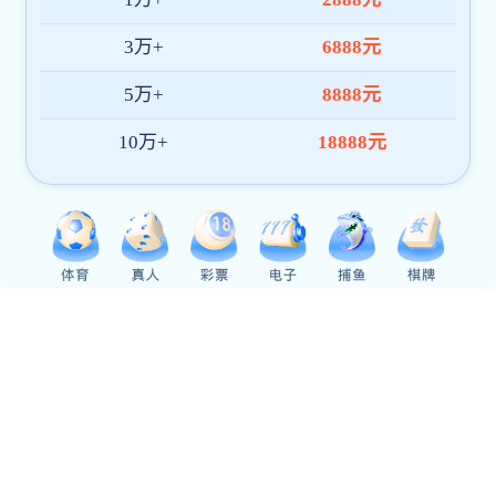
球强攻。这种“无球内切”的威胁往往比持球更大，因
为它打乱了防守者预判你接球点的节奏。此外，他与
帕奎塔或维尼修斯之间的“小范围撞墙式配合”将成为
破局的关键。在一次进攻中，拉菲尼亚或许会先把球
传给回撤的队友，然后利用对方的盯人注意力分散的
空档，突然加速杀入摩洛哥边后卫与中后卫之间的真
空地带，完成一次超跑的冲刺。这种攻击肋部的成功
率，将直接决定巴西队进攻的上限。
当然，我们也不能忽视摩洛哥队的反击速度。他们拥
有阿什拉夫·哈基米这样攻防一体的边翼卫，一旦拉
菲尼亚在前场丢球，摩洛哥的快速转换进攻同样会让
巴西队的防线风声鹤唳。这就是足球的辩证魅力。拉
菲尼亚并非简单的“爆破手”，他必须要在进攻中寻找