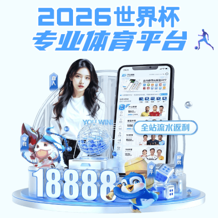
Home
About
App
体育快讯
阵型史
足球邮票
登录
拉菲尼亚面对摩洛哥队防线
能否打穿肋部空间破门机会
解读
2026-07-06 23:22
当足球世界的目光聚焦于世界杯1/4决赛的绿茵战
场，巴西与摩洛哥这场看似实力悬殊却暗藏玄机的对
决，注定要成为战术大师们笔下的经典案例。桑巴军
团的华丽舞步与亚特拉斯雄狮的铁血防线，将在卡塔