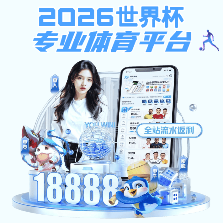
Home
About
App
体育快讯
阵型史
足球邮票
登录
6月12日波黑加拿大赛前赔率
前瞻
2026-06-23 16:36
在2024年世界杯的宏大叙事中，每一场对决都像是
命运精心编排的剧本。而当波黑与加拿大这两支充满
未知与激情的球队在6月12日狭路相逢时，整个足球
世界都在屏息等待着一次全新的碰撞。这不仅仅是一
场小组赛，更是一次关于韧性、青春与野心的直接对