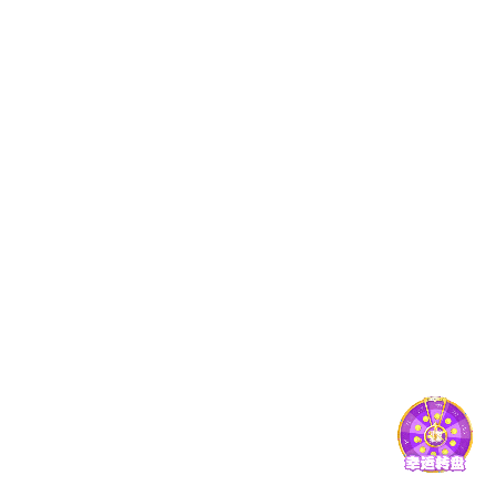
埃及迎战伊朗时由守转攻第一选择能否帮
当埃及队在世界杯赛场上遭遇伊朗队这种以铁血防
守和快速反击著称...
2026-07-25