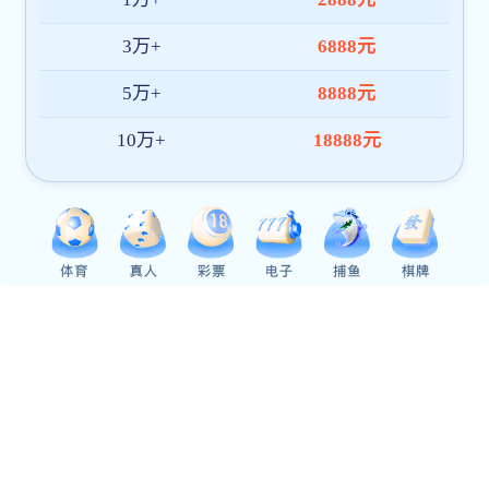
日的比赛充满了不可预测性。
在战术板上，我认为本场比赛的比分预测需要围绕三
个核心变量展开。第一，定位球攻防。美国女足的头
球能力令人畏惧，特别是中后卫组合的制空权优势。
澳大利亚则警惕性极高，她们在训练中专门加强了角
球防守演练。第二，中场控制权。如果澳大利亚无法
限制美国队中场的出球，她们将陷入被动。反之，如
果她们的防线前压成功，美国队的进攻体系可能瞬间
崩塌。第三，明星球员的灵光一现。无论是科尔的
长途奔袭，还是拉皮诺埃的任意球绝技，都可能成为
决定比赛结果的瞬间。综合这些因素，6月19日的赛
前比分前瞻给出一个相对保守的预测——2-1，美国
女足可能小胜。这个比分既反映了美国队的综合实