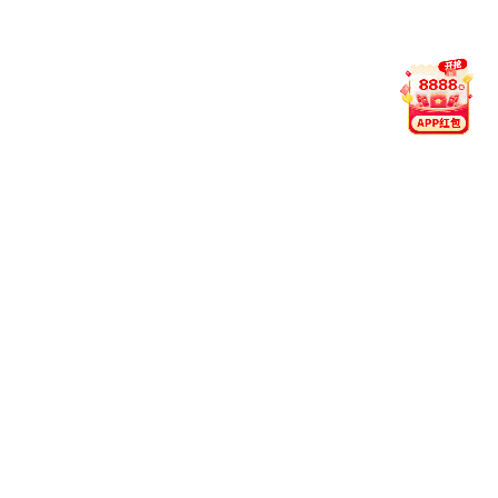
赋的激烈碰撞。当埃...
2026-07-25
库拉索与厄瓜多尔小组赛反越位执行能否
在世界杯的炽热舞台，每一粒进球背后都暗藏复杂
的战术博弈。当库拉...
2026-07-25