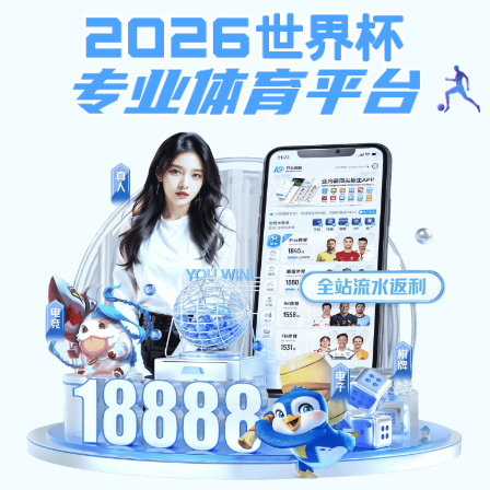
Home
About
App
体育快讯
阵型史
足球邮票
登录
6月19日澳大利亚美国赛前比
分前瞻
2026-06-24 14:45
在世界杯的绿茵舞台上，每一场对决都可能成为史诗
的注脚。当足球的钟摆指向2023年女足世界杯的激
战正酣，一场看似寻常的友谊赛却悄然牵动着全球球
迷的神经。6月19日，美国女足与澳大利亚女足的赛
前比分前瞻，如同一颗投入平静湖面的石子，激起层