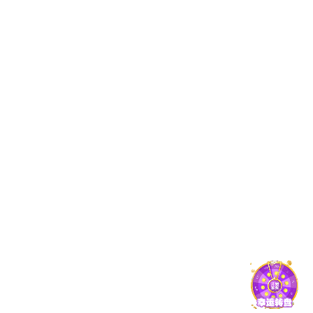
延伸阅读
埃及迎战伊朗时由守转攻第一选择能否帮
当埃及队在世界杯赛场上遭遇伊朗队这种以铁血防
守和快速反击著称...
2026-07-25