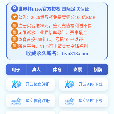
层涟漪。这不是一场普通的国际热身赛，而是两支世
界顶级强队在世界杯前夜的试金石。作为一名资深足
球观察者，我将带领您深入剖析这场比赛的台前幕
后，从战术博弈到心理暗战，揭晓比分预测背后的残
酷逻辑。
首先，我们必须认清一个事实：这场比赛的意义远超
过一场友谊赛。对于美国女足而言，她们是世界杯历
史上最成功的球队，四次冠军的光环让每场比赛都成
为众矢之的。6月19日的赛前比分前瞻，核心在于美
国队能否在攻防两端找到最佳平衡点。从近期的备战
痕迹来看，主帅弗拉特科·安多诺夫斯基似乎正在试
验一套更激进的4-3-3阵型。数据显示，美国队在最
近五场友谊赛中轰入15球，但防守端也丢掉了4球，
这种大开大合的风格在关键赛前实战中显得尤为微