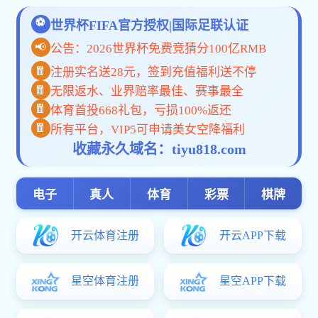
地浮现在专业观察者与球迷们的心头：在这场以速度
对抗纪律的较量中，他能否撕开缺口，打出令人信服
的速度优势？这不仅仅是一个关于个人能力的话题，
更是一次针对战术执行与机会把握的深度探讨。今
天，我们将通过梳理这位伊朗核心球员的射门数据，
来预测并分析这场潜在对决中的关键看点。
首先，我们需要对贾汉巴赫什这名球员有一个清晰的
定位。作为曾经在荷甲联赛荣膺最佳射手的亚洲足球
先生，他的标签绝不是单纯的边路快马。他的“速度
优势”不仅仅体现在绝对冲刺的公里数上，更体现在
无球跑动时对防线身后空当的敏锐嗅觉，以及接球后
第一下领球结合射门的节奏感。埃及队的防线拥有强
大的身体对抗能力和高空优势，但他们害怕的是那种
在电光火石间完成的纵向穿插。贾汉巴赫什需要在比