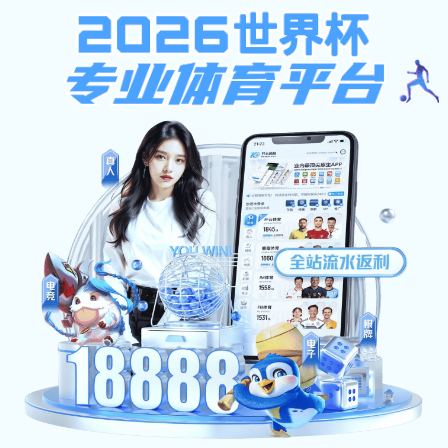
Home
About
App
体育快讯
阵型史
足球邮票
登录
贾汉巴赫什面对埃及防线能
否打出速度优势射门数据梳
理
2026-06-30 15:04
在世界杯的赛场上，每一次攻防转换都如同电光火石
般的博弈，而速度，往往是打破平衡的那把钥匙。当
伊朗队的锋线尖刀贾汉巴赫什，面对埃及那组织严
密、以防守韧性著称的后防线时，一个问题自然而然