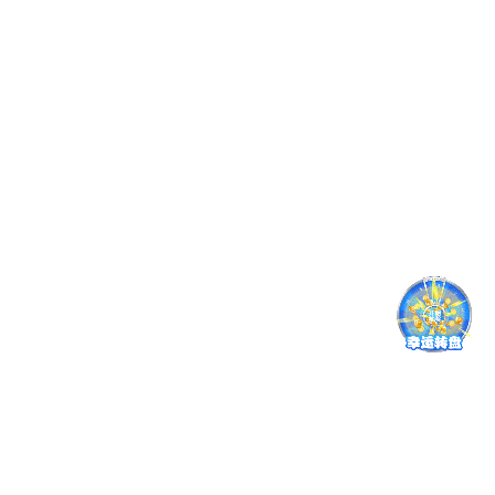
当埃及队在世界杯赛场上遭遇伊朗队这种以铁血防
守和快速反击著称...
2026-07-25
挪威与塞内加尔小组赛防线身后空间控制
在世界杯的宏大叙事中，小组赛的每一场较量都像
是一盘精心布局的棋...
2026-07-25