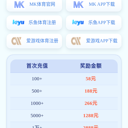
中，让皮球在绕过第一点后突然下坠，那么刚果金门
将的出击时机将极难把握。最后，目标人选的固定化
也是隐患。莱尔马似乎更习惯寻找前插的锋线箭头，
却忽略了后点插上的中场队友。一旦他能将传中质量
提高到可精准区分前中后三点，哥伦比亚的进攻将真
正立体化。
客观地看，刚果金防线并非无懈可击。他们在面对快
速二次传中时，中卫之间的轮转常会出现0.5秒的迟
疑。这正是莱尔马可以利用的黄金窗口。从战术走势
研判，莱尔马的传中质量提高大概率将呈现“阶梯式”
而非“直线式”跃升。在即将到来的关键战役中，他极
有可能通过增加“倒三角”回传的变招来瓦解对手防线
重心，而非一味强攻传中落点。这种战术层面的灵活
性，比单纯的技术练习更能提高其传中质量的实战转