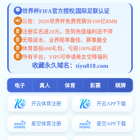
抗著称的防线时，一个尖锐的问题浮出水面：他的传
中质量能否迎来实质性的提高？这不仅是哥伦比亚球
迷的期待，更是分析师与彩票玩家共同关注的走势研
判核心。今天，我们将以数据为骨，以战术为魂，深
度剖析莱尔马在面对刚果金防线时的传中表现，并大
胆预判其未来的进化路径。
莱尔马的传中，从来不是简单的弧线球下底。作为一
名兼具防守硬度与进攻插上能力的全能中场，他在右
路的传中更多带有“强行撕裂”的色彩。回顾近期比
赛，当哥伦比亚队陷入阵地战僵局时，莱尔马的传中
往往是打破平衡的利器。然而，一旦面对刚果金这种
拥有高大中卫与快速回防边卫的防线，他的传中质量
便容易陷入振幅不定的境地。刚果金防线的核心策略
是压缩肋部空间，迫使传中者必须在高速奔跑中完成