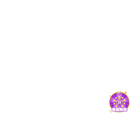
埃及迎战伊朗时由守转攻第一选择能否帮
当埃及队在世界杯赛场上遭遇伊朗队这种以铁血防
守和快速反击著称...
2026-07-25
挪威与塞内加尔小组赛防线身后空间控制