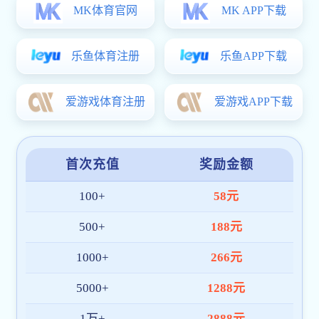
截，而是需要具备在高压环境下完成细腻技术动作的
能力。坎诺在面对佛得角队的中场拦截时，其决策逻
辑折射出一种现代足球的战术哲学：即不追求直接打
破防线，而是通过持续不断的传递和跑位，逐步瓦解
对手的防守结构。这种推进方式虽然不会在短时间内
产生致命威胁，却能有效消耗对手的体能和耐心。数
据显示，在比赛后半段，随着佛得角队体能的下降，
坎诺的中场推进成功率显著提升，这直接导致了球队
在进攻三区的威胁性增加。
当然，任何战术分析都不能脱离比赛的具体语境。坎
诺在本次世界杯中的角色定位，决定了他必须承担起
连接后场与前场的关键桥梁作用。面对佛得角队的中
场拦截，他不仅要完成个人技术动作，还要时刻洞察