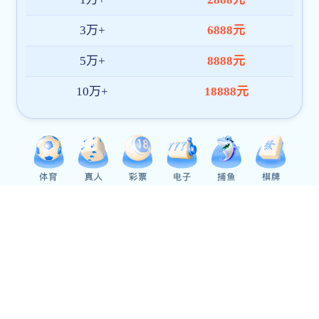
队友的跑位与对手防线移动。这种多任务处理能力，
正是顶级中场球员的核心价值所在。从比赛录像可以
看出，坎诺在执行推进任务时，经常在接球前就已经
完成了对周围环境的扫描，这使得他能够在一瞬间做
出最优选择。这种预判能力，源于大量的比赛积累和
敏锐的战术意识。
综上所述，坎诺在面对佛得角队中场拦截时所执行的
关键推进任务，绝不仅仅是个人技术的展示，更是团
队战术体系运行的重要环节。他在这一过程中展现出
的决策智慧、护球技巧以及空间感知能力，都为我们
提供了一个观察现代足球中场演变的绝佳窗口。对于
任何一支志在世界杯上走得更远的球队来说，拥有一
名像坎诺这样能在关键区域完成推进任务的中场，无
疑是战略上的一大优势。而他在本场比赛中的表现，