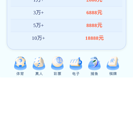
落在一些被数据遗漏的细节之上。6月12日美国vs巴
拉圭中场组织，本质上是两种足球发展路径的正面碰
撞。美国队的中场代表了一种工业化、高效率、高体
能的现代足球产物；而巴拉圭则坚守着一种带有南美
忧郁与狡诈的古典防守中场哲学。比赛的进程很可能
呈现这样的画面：美国队在前20分钟猛烈冲击，试
图用快节奏打乱巴拉圭人的站位；巴拉圭队则不慌不
忙，用频繁的战术犯规和缓慢的任意球布置来切碎比
赛。随着时间的推移，体能和耐心的博弈将达到顶
峰。美国队的中场组织者是否具备足够的理智去控制
冒险的冲动？巴拉圭队的中场老将们又能否顶住连续
12分钟以上的高压逼抢？这些微观的对抗，最终将
汇聚成决定比赛走向的洪流。值得注意的是，美国队
的中场组织球员往往在欧冠赛场上积累了丰富的经