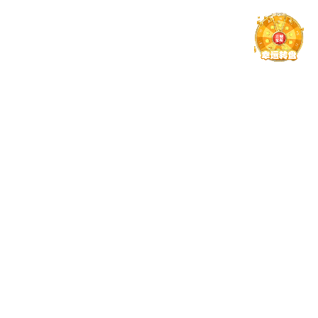
欧冠赛场葡萄牙体育防守落位速度有望改
在足球的世界里，战术的博弈往往比球星的璀璨更
能定义比赛的走向。...
2026-07-24
欧冠强强对话中的拜仁慕尼黑前场无球跑
在当今欧洲冠军联赛的顶级对决中，战术博弈的颗
粒度已经精细到令人...
2026-07-24