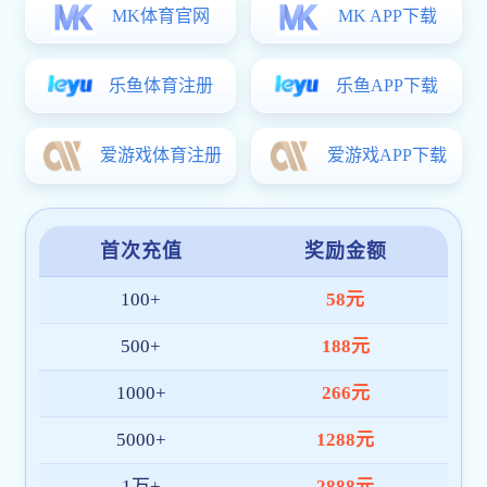
胜身体的劣势。体育足球的魅力，正在于此——它不
只看重天赋，更看重团队对战术的理解执行。日本
U20国足的这次历史性胜利，也在日本国内掀起了舆
论热潮。社交媒体上，“U20国足”“奥运预选”等关键
词迅速登上热搜榜。就连一向以挑剔著称的日本老球
迷都纷纷表示，这批球员的眼界和执行力，已经超越
了他们的前辈。同时，这场胜利也吸引了欧洲球探的
关注，据悉已有数名球员收到海外俱乐部的试训邀
请。这些变化背后，折射出一个足球强国在基层建设
的深厚底蕴。从U12到U20，日本足协用一整套培养
体系，为年轻球员铺平了逐梦的道路。
更重要的是，日本U20国足的这次创举，有着深刻的
战略意义。众所周知，奥运预选赛向来被视为检验一
个国家足球后备力量的重要窗口。如今日本U20国足