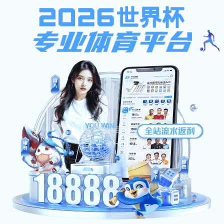
Home
About
App
体育快讯
阵型史
足球邮票
登录
2026世界杯瑞典vs日本定位
球看点
2026-07-08 22:43
当2026年世界杯的绿茵场上，北欧海盗瑞典与东瀛
武士日本狭路相逢，一场关于智慧、纪律与瞬间爆发
的攻防大戏即将上演。这并非一场简单的技术流对
抗，而是两种足球哲学在定位球这一“小战场”上的终
极碰撞。瑞典人的身高与力量，搭配上日本人的灵动